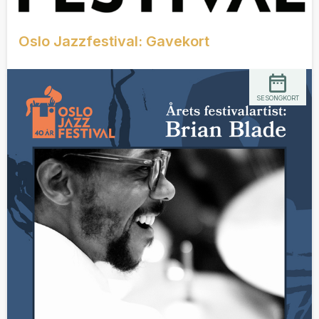
Oslo Jazzfestival: Gavekort
SESONGKORT