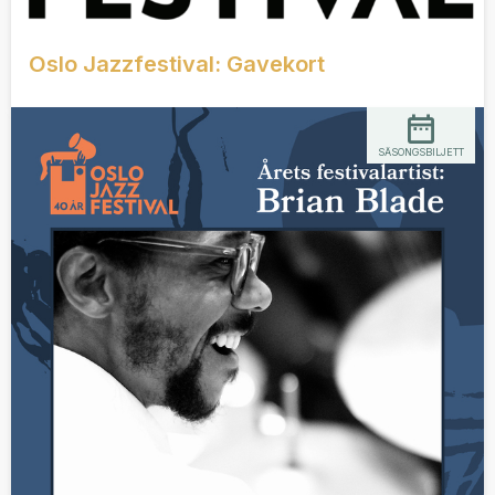
Oslo Jazzfestival: Gavekort
SÄSONGSBILJETT