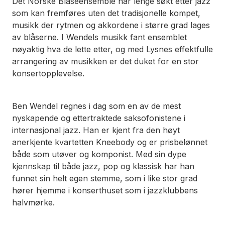
Det Norske Blåseensemble har lenge søkt etter jazz
som kan fremføres uten det tradisjonelle kompet,
musikk der rytmen og akkordene i større grad lages
av blåserne. I Wendels musikk fant ensemblet
nøyaktig hva de lette etter, og med Lysnes effektfulle
arrangering av musikken er det duket for en stor
konsertopplevelse.
Ben Wendel regnes i dag som en av de mest
nyskapende og ettertraktede saksofonistene i
internasjonal jazz. Han er kjent fra den høyt
anerkjente kvartetten Kneebody og er prisbelønnet
både som utøver og komponist. Med sin dype
kjennskap til både jazz, pop og klassisk har han
funnet sin helt egen stemme, som i like stor grad
hører hjemme i konserthuset som i jazzklubbens
halvmørke.