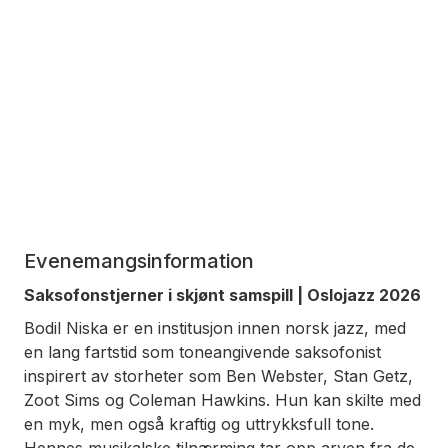
Evenemangsinformation
Saksofonstjerner i skjønt samspill | Oslojazz 2026
Bodil Niska er en institusjon innen norsk jazz, med
en lang fartstid som toneangivende saksofonist
inspirert av storheter som Ben Webster, Stan Getz,
Zoot Sims og Coleman Hawkins. Hun kan skilte med
en myk, men også kraftig og uttrykksfull tone.
Hennes musikalske tilnærming tar opp arven fra de