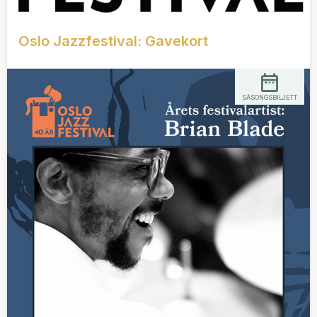
Oslo Jazzfestival: Gavekort
SÄSONGSBILJETT